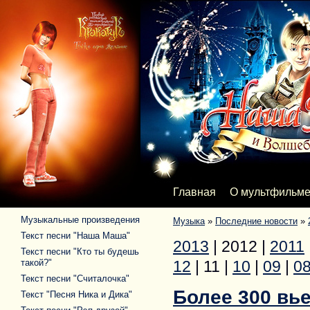
Главная
О мультфильм
Музыкальные произведения
Музыка
»
Последние новости
»
Текст песни "Наша Маша"
2013
|
2012
|
2011
Текст песни "Кто ты будешь
такой?"
12
|
11
|
10
|
09
|
0
Текст песни "Считалочка"
Более 300 вь
Текст "Песня Ника и Дика"