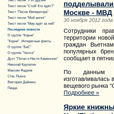
Текст песни "Рэп друзей"
подделывали 
Текст песни "Стой! Кто идёт?"
Москве - МВД
Текст "Песня Императора"
Текст песни "Мой ангел"
30 ноября 2012 года
Текст песни "Мир идёт за ней"
Последние новости
Сотрудники пра
О группе "Корни"
территории новой
"Корни". Интересные факты
граждан Вьетна
О группе "БиС"
популярных бренд
О группе "Челси"
сообщает в пятни
Дуэт "Потап и Настя Каменских"
Николай Крупатин
Максим Фадеев
По данным ве
Стас Пьеха
изготавливалась 
Виктория Дайнеко
вещевого рынка "
Пицца
Подробнее »
Яркие книжны