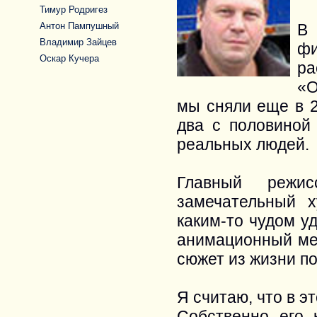
Тимур Родригез
Антон Пампушный
В 
Владимир Зайцев
ф
Оскар Кучера
ра
«О
мы сняли еще в 2
два с половиной 
реальных людей.
Главный режи
замечательный х
каким-то чудом у
анимационный ме
сюжет из жизни по
Я считаю, что в э
Собственно его 