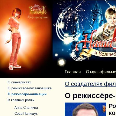
Главная
О мультфильм
О сценаристах
О создателях фи
О режиссёре-постановщике
О режиссёре
О режиссёре-анимации
В главных ролях
Ро
Анна Снаткина
ко
Сева Полищук