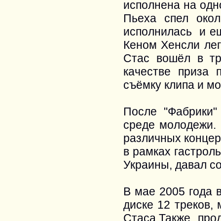
исполнена на одн
Пьеха спел окол
исполнилась и ещ
Кеном Хенсли лег
Стас вошёл в тр
качестве приза 
съёмку клипа и м
После "Фабрики"
среде молодежи. 
различных концер
в рамках гастрол
Украины, давал с
В мае 2005 года 
диске 12 треков,
Стаса.Также пр