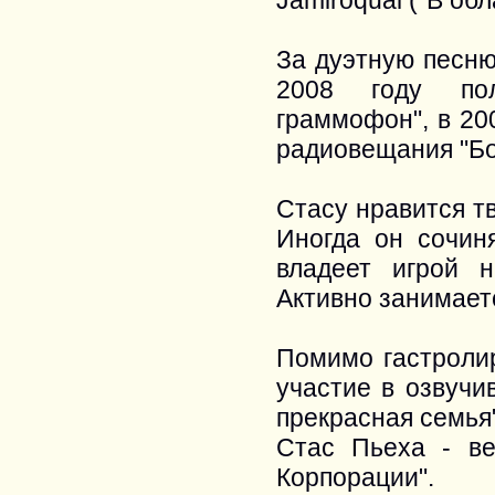
Jamiroquai ("В обл
За дуэтную песню
2008 году пол
граммофон", в 20
радиовещания "Бо
Стасу нравится т
Иногда он сочиня
владеет игрой 
Активно занимаетс
Помимо гастроли
участие в озвучи
прекрасная семья"
Стас Пьеха - в
Корпорации".