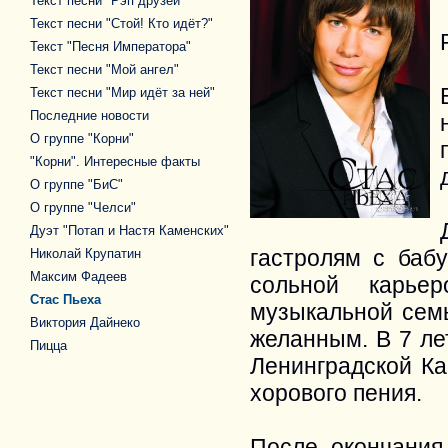
Текст песни "Рэп друзей"
Текст песни "Стой! Кто идёт?"
Текст "Песня Императора"
Текст песни "Мой ангел"
Текст песни "Мир идёт за ней"
Последние новости
О группе "Корни"
"Корни". Интересные факты
О группе "БиС"
О группе "Челси"
Дуэт "Потап и Настя Каменских"
гастролям с баб
Николай Крупатин
Максим Фадеев
сольной карьер
Стас Пьеха
музыкальной сем
Виктория Дайнеко
желанным. В 7 ле
Пицца
Ленинградской Ка
хорового пения.
После окончания