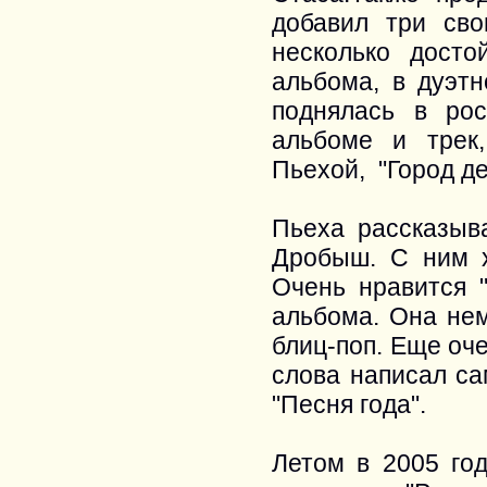
добавил три сво
несколько досто
альбома, в дуэт
поднялась в рос
альбоме и трек
Пьехой, "Город де
Пьеха рассказыв
Дробыш. С ним х
Очень нравится 
альбома. Она нем
блиц-поп. Еще оч
слова написал са
"Песня года".
Летом в 2005 го