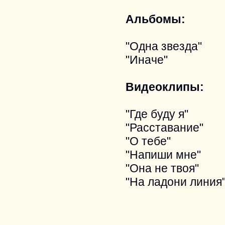
Альбомы:
"Одна звезда"
"Иначе"
Видеоклипы:
"Где буду я"
"Расставание"
"О тебе"
"Напиши мне"
"Она не твоя"
"На ладони линия