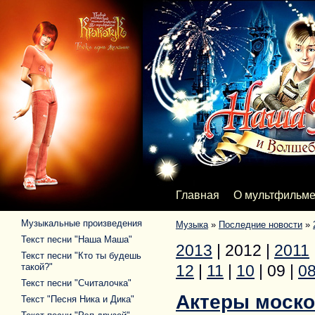
Главная
О мультфильм
Музыкальные произведения
Музыка
»
Последние новости
»
Текст песни "Наша Маша"
2013
|
2012
|
2011
Текст песни "Кто ты будешь
такой?"
12
|
11
|
10
|
09
|
0
Текст песни "Считалочка"
Актеры моско
Текст "Песня Ника и Дика"