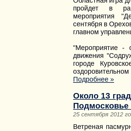
Областная игра д
пройдет в рам
мероприятия "Д
сентября в Орехо
главном управлен
"Мероприятие - 
движения "Содруж
городе Куровско
оздоровительном 
Подробнее »
Около 13 гра
Подмосковье 
25 сентября 2012 г
Ветреная пасмур