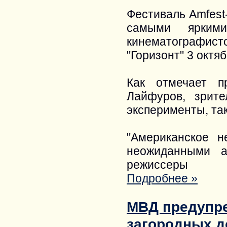
Фестиваль Amfest
самыми яркими
кинематографис
"Горизонт" 3 октяб
Как отмечает п
Лайфуров, зрит
эксперименты, та
"Американское н
неожиданными а
режиссеры
Подробнее »
МВД предупре
загородных д