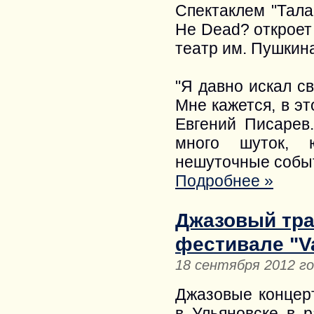
Спектаклем "Тала
He Dead? откроет
театр им. Пушкина
"Я давно искал с
Мне кажется, в э
Евгений Писарев.
много шуток, 
нешуточные собы
Подробнее »
Джазовый тра
фестивале "Va
18 сентября 2012 г
Джазовые концерт
в Ульяновске в 