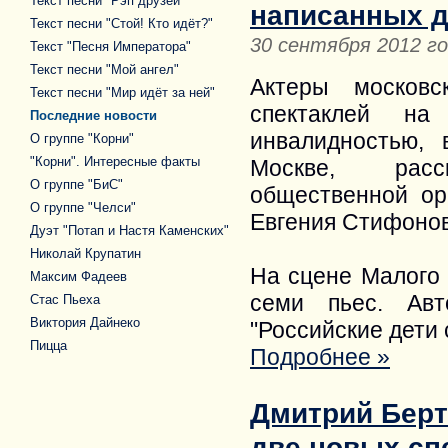
Текст песни "Рэп друзей"
написанных д
Текст песни "Стой! Кто идёт?"
30 сентября 2012 г
Текст "Песня Императора"
Текст песни "Мой ангел"
Актеры московс
Текст песни "Мир идёт за ней"
спектаклей на
Последние новости
инвалидностью,
О группе "Корни"
"Корни". Интересные факты
Москве, расс
О группе "БиС"
общественной ор
О группе "Челси"
Евгения Стифонов
Дуэт "Потап и Настя Каменских"
Николай Крупатин
На сцене Малого 
Максим Фадеев
семи пьес. Авт
Стас Пьеха
Виктория Дайнеко
"Российские дети 
Пицца
Подробнее »
Дмитрий Берт
две новых сп