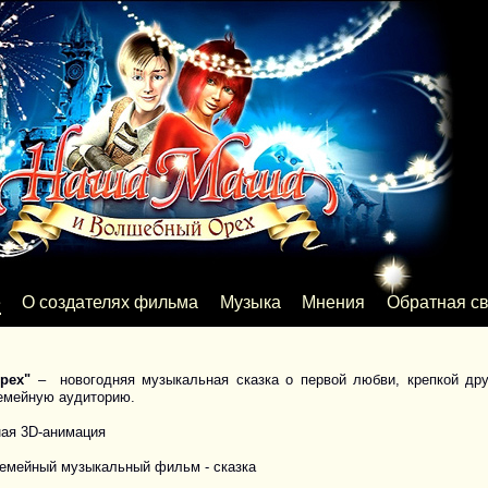
е
О создателях фильма
Музыка
Мнения
Обратная св
рех"
– новогодняя музыкальная сказка о первой любви, крепкой др
емейную аудиторию.
ая 3D-анимация
емейный музыкальный фильм - сказка