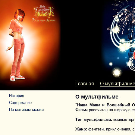
Главная
О мультфильм
История
О мультфильме
Содержание
"Наша Маша и Волшебный О
По мотивам сказки
Фильм рассчитан на широкую с
Тип мультфильма:
компьютерн
Жанр:
фэнтези, приключения, с