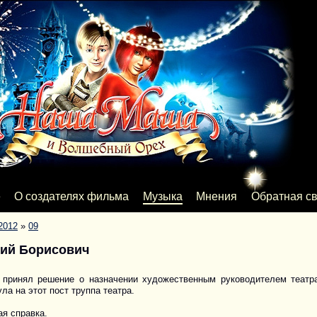
е
О создателях фильма
Музыка
Мнения
Обратная св
2012
»
09
ий Борисович
 принял решение о назначении художественным руководителем театра
ла на этот пост труппа театра.
я справка.