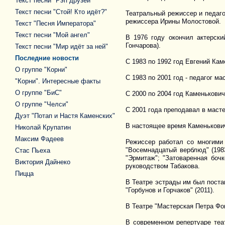
Текст песни "Рэп друзей"
Текст песни "Стой! Кто идёт?"
Театральный режиссер и педаго
режиссера Ирины Молостовой.
Текст "Песня Императора"
Текст песни "Мой ангел"
В 1976 году окончил актерск
Гончарова).
Текст песни "Мир идёт за ней"
Последние новости
С 1983 по 1992 год Евгений Ка
О группе "Корни"
С 1983 по 2001 год - педагог 
"Корни". Интересные факты
О группе "БиС"
С 2000 по 2004 год Каменькови
О группе "Челси"
С 2001 года преподавал в маст
Дуэт "Потап и Настя Каменских"
В настоящее время Каменькови
Николай Крупатин
Максим Фадеев
Режиссер работал со многими 
"Восемнадцатый верблюд" (1983
Стас Пьеха
"Эрмитаж"; "Затоваренная бочк
Виктория Дайнеко
руководством Табакова.
Пицца
В Театре эстрады им был постав
"Горбунов и Горчаков" (2011).
В Театре "Мастерская Петра Фом
В современном репертуаре теат