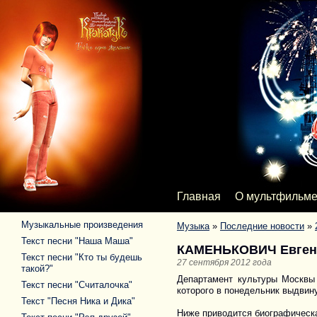
Главная
О мультфильм
Музыкальные произведения
Музыка
»
Последние новости
»
Текст песни "Наша Маша"
КАМЕНЬКОВИЧ Евген
Текст песни "Кто ты будешь
27 сентября 2012 года
такой?"
Департамент культуры Москвы
Текст песни "Считалочка"
которого в понедельник выдвину
Текст "Песня Ника и Дика"
Ниже приводится биографическа