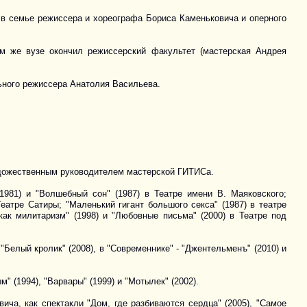
 в семье режиссера и хореографа Бориса Каменьковича и оперного
м же вузе окончил режиссерский факультет (мастерская Андрея
льного режиссера Анатолия Васильева.
дожественным руководителем мастерской ГИТИСа.
1981) и "Волшебный сон" (1987) в Театре имени В. Маяковского;
еатре Сатиры; "Маленький гигант большого секса" (1987) в театре
ь как милитаризм" (1998) и "Любовные письма" (2000) в Театре под
"Белый кролик" (2008), в "Современнике" - "Джентельменъ" (2010) и
(1994), "Варвары" (1999) и "Мотылек" (2002).
ча, как спектакли "Дом, где разбиваются сердца" (2005), "Самое