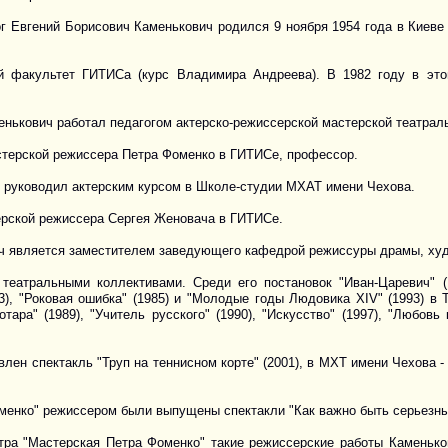
г Евгений Борисович Каменькович родился 9 ноября 1954 года в Киеве
ий факультет ГИТИСа (курс Владимира Андреева). В 1982 году в это
менькович работал педагогом актерско-режиссерской мастерской театра
мастерской режиссера Петра Фоменко в ГИТИСе, профессор.
ч руководил актерским курсом в Школе-студии МХАТ имени Чехова.
ерской режиссера Сергея Женовача в ГИТИСе.
ч является заместителем заведующего кафедрой режиссуры драмы, ху
театральными коллективами. Среди его постановок "Иван-Царевич" (
), "Роковая ошибка" (1985) и "Молодые годы Людовика XIV" (1993) в Т
отара" (1989), "Учитель русского" (1990), "Искусство" (1997), "Любов
лен спектакль "Труп на теннисном корте" (2001), в МХТ имени Чехова - 
енко" режиссером были выпущены спектакли "Как важно быть серьезным" 
ра "Мастерская Петра Фоменко" такие режиссерские работы Каменькови