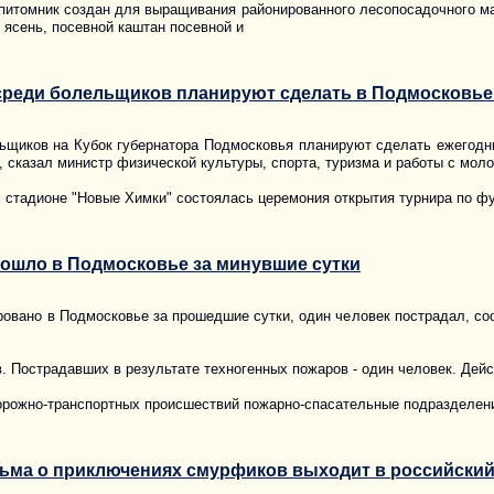
 питомник создан для выращивания районированного лесопосадочного м
, ясень, посевной каштан посевной и
среди болельщиков планируют сделать в Подмосковь
щиков на Кубок губернатора Подмосковья планируют сделать ежегодны
, сказал министр физической культуры, спорта, туризма и работы с мо
 стадионе "Новые Химки" состоялась церемония открытия турнира по фу
зошло в Подмосковье за минувшие сутки
ровано в Подмосковье за прошедшие сутки, один человек пострадал, с
. Пострадавших в результате техногенных пожаров - один человек. Дейс
рожно-транспортных происшествий пожарно-спасательные подразделени
ма о приключениях смурфиков выходит в российский