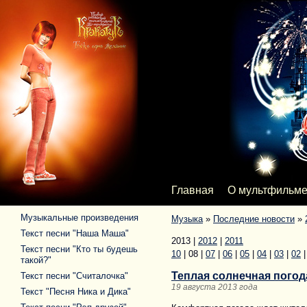
Главная
О мультфильм
Музыкальные произведения
Музыка
»
Последние новости
»
Текст песни "Наша Маша"
2013
|
2012
|
2011
Текст песни "Кто ты будешь
10
|
08
|
07
|
06
|
05
|
04
|
03
|
02
такой?"
Теплая солнечная погод
Текст песни "Считалочка"
19 августа 2013 года
Текст "Песня Ника и Дика"