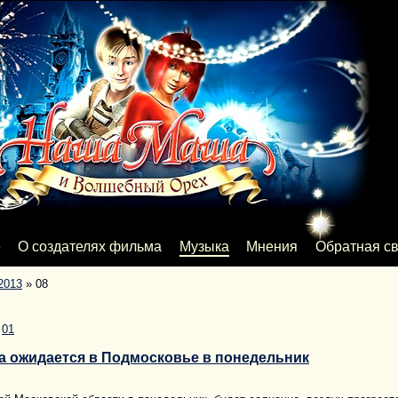
е
О создателях фильма
Музыка
Мнения
Обратная св
2013
»
08
|
01
а ожидается в Подмосковье в понедельник