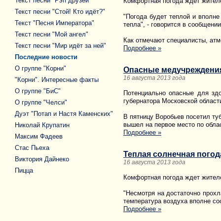
Текст песни "Рэп друзей"
Комфортная погода ждет жителе
Текст песни "Стой! Кто идёт?"
"Погода будет теплой и вполне
Текст "Песня Императора"
тепла", - говорится в сообщении
Текст песни "Мой ангел"
Как отмечают специалисты, атм
Текст песни "Мир идёт за ней"
Подробнее »
Последние новости
О группе "Корни"
Опасные медучреждения
16 августа 2013 года
"Корни". Интересные факты
О группе "БиС"
Потенциально опасные для здо
губернатора Московской област
О группе "Челси"
Дуэт "Потап и Настя Каменских"
В пятницу Воробьев посетил ту
вышел на первое место по облас
Николай Крупатин
Подробнее »
Максим Фадеев
Стас Пьеха
Теплая солнечная погод
Виктория Дайнеко
16 августа 2013 года
Пицца
Комфортная погода ждет жителе
"Несмотря на достаточно прохл
температура воздуха вполне соо
Подробнее »