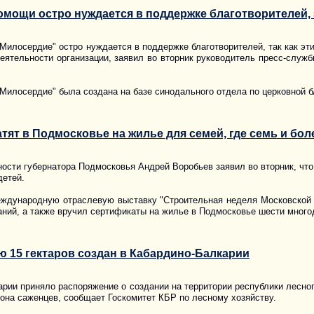
мощи остро нуждается в поддержке благотворителей,
илосердие" остро нуждается в поддержке благотворителей, так как эти
деятельности организации, заявил во вторник руководитель пресс-служ
илосердие" была создана на базе синодального отдела по церковной б
тят в Подмосковье на жилье для семей, где семь и бол
сти губернатора Подмосковья Андрей Воробьев заявил во вторник, что
детей.
еждународную отраслевую выставку "Строительная неделя Московской о
ний, а также вручил сертификаты на жилье в Подмосковье шести мног
 15 гектаров создан в Кабардино-Балкарии
рии приняло распоряжение о создании на территории республики лесно
на саженцев, сообщает Госкомитет КБР по лесному хозяйству.