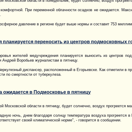
й Московской области в понедельник, будет солнечно, воздух прогреетс
 комфортной. При переменной облачности осадков не ожидается. Макси
.
осферное давление в регионе будет выше нормы и составит 753 миллиме
 планируется переносить из центров подмосковных г
ровья жителей медучреждения планируется выносить из центров подм
и Андрей Воробьев журналистам в пятницу.
беркулезный диспансер, расположенный в Егорьевске. Как отметили в пр
ти по смертности от туберкулеза.
а ожидается в Подмосковье в пятницу
й Московской области в пятницу, будет солнечно, воздух прогреется ма
адную ночь, днем благодаря солнцу температура воздуха прогреется в 
тветствует своей климатической норме", - говорится в сообщении.