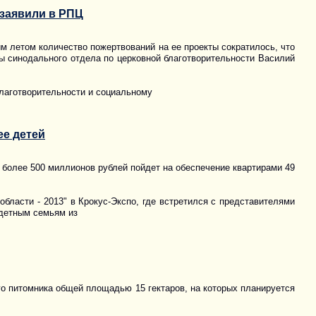
 заявили в РПЦ
м летом количество пожертвований на ее проекты сократилось, что
бы синодального отдела по церковной благотворительности Василий
лаготворительности и социальному
ее детей
 более 500 миллионов рублей пойдет на обеспечение квартирами 49
бласти - 2013" в Крокус-Экспо, где встретился с представителями
одетным семьям из
го питомника общей площадью 15 гектаров, на которых планируется