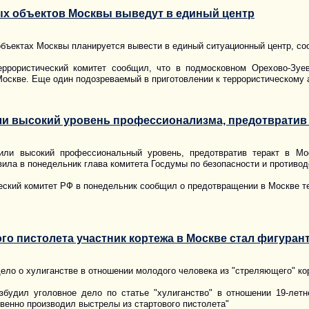
х объектов Москвы выведут в единый центр
объектах Москвы планируется вывести в единый ситуационный центр, с
еррористический комитет сообщил, что в подмосковном Орехово-Зуе
 Москве. Еще один подозреваемый в приготовлении к террористическому 
 высокий уровень профессионализма, предотвратив т
или высокий профессиональный уровень, предотвратив теракт в Мо
вила в понедельник глава комитета Госдумы по безопасности и противод
ский комитет РФ в понедельник сообщил о предотвращении в Москве те
го пистолета участник кортежа в Москве стал фигуран
ело о хулиганстве в отношении молодого человека из "стреляющего" к
будил уголовное дело по статье "хулиганство" в отношении 19-летн
венно производил выстрелы из стартового пистолета"