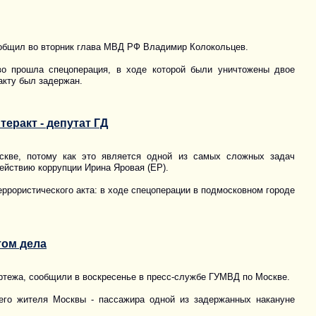
ообщил во вторник глава МВД РФ Владимир Колокольцев.
во прошла спецоперация, в ходе которой были уничтожены двое
акту был задержан.
еракт - депутат ГД
скве, потому как это является одной из самых сложных задач
ействию коррупции Ирина Яровая (ЕР).
ррористического акта: в ходе спецоперации в подмосковном городе
том дела
ортежа, сообщили в воскресенье в пресс-службе ГУМВД по Москве.
его жителя Москвы - пассажира одной из задержанных накануне