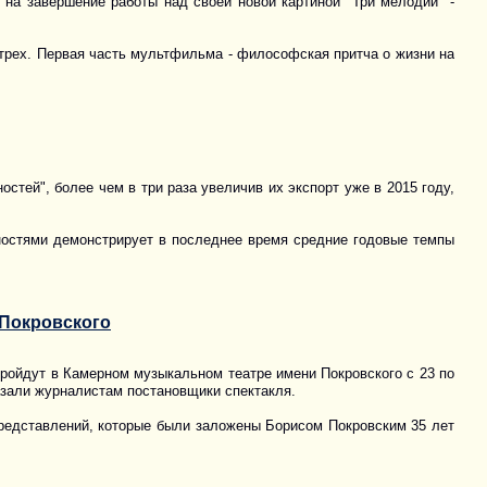
 на завершение работы над своей новой картиной "Три мелодии" -
з трех. Первая часть мультфильма - философская притча о жизни на
стей", более чем в три раза увеличив их экспорт уже в 2015 году,
ностями демонстрирует в последнее время средние годовые темпы
 Покровского
пройдут в Камерном музыкальном театре имени Покровского с 23 по
азали журналистам постановщики спектакля.
представлений, которые были заложены Борисом Покровским 35 лет