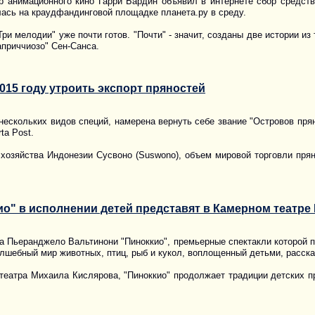
 анимационного кино Гарри Бардин объявил в интернете сбор средств
ась на краудфандинговой площадке планета.ру в среду.
ри мелодии" уже почти готов. "Почти" - значит, созданы две истории и
априччиозо" Сен-Санса.
015 году утроить экспорт пряностей
ескольких видов специй, намерена вернуть себе звание "Островов пряно
ta Post.
 хозяйства Индонезии Сусвоно (Suswono), объем мировой торговли пря
о" в исполнении детей представят в Камерном театре
а Пьеранджело Вальтинони "Пиноккио", премьерные спектакли которой 
олшебный мир животных, птиц, рыб и кукол, воплощенный детьми, расск
театра Михаила Кислярова, "Пиноккио" продолжает традиции детских 