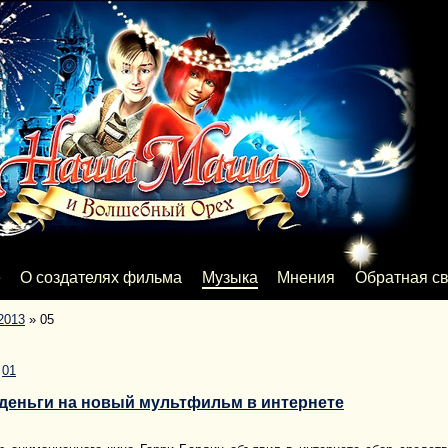
е
О создателях фильма
Музыка
Мнения
Обратная св
2013
»
05
|
01
 деньги на новый мультфильм в интернете