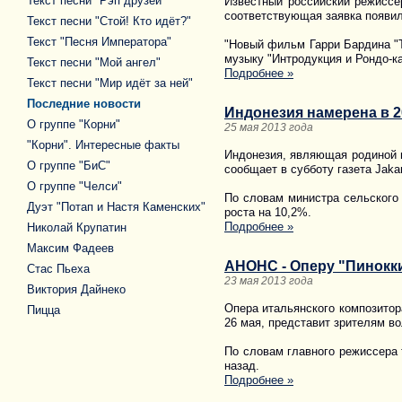
Текст песни "Рэп друзей"
Известный российский режиссер
соответствующая заявка появил
Текст песни "Стой! Кто идёт?"
Текст "Песня Императора"
"Новый фильм Гарри Бардина "Т
музыку "Интродукция и Рондо-к
Текст песни "Мой ангел"
Подробнее »
Текст песни "Мир идёт за ней"
Последние новости
Индонезия намерена в 2
О группе "Корни"
25 мая 2013 года
"Корни". Интересные факты
Индонезия, являющая родиной н
О группе "БиС"
сообщает в субботу газета Jakar
О группе "Челси"
По словам министра сельского
Дуэт "Потап и Настя Каменских"
роста на 10,2%.
Подробнее »
Николай Крупатин
Максим Фадеев
АНОНС - Оперу "Пинокки
Стас Пьеха
23 мая 2013 года
Виктория Дайнеко
Опера итальянского композитор
Пицца
26 мая, представит зрителям в
По словам главного режиссера 
назад.
Подробнее »