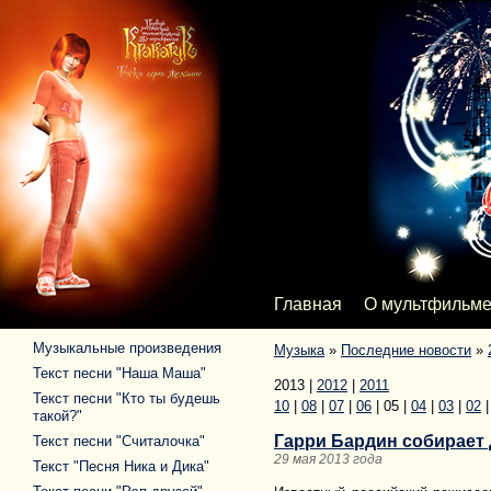
Главная
О мультфильм
Музыкальные произведения
Музыка
»
Последние новости
»
Текст песни "Наша Маша"
2013
|
2012
|
2011
Текст песни "Кто ты будешь
10
|
08
|
07
|
06
|
05
|
04
|
03
|
02
такой?"
Гарри Бардин собирает
Текст песни "Считалочка"
29 мая 2013 года
Текст "Песня Ника и Дика"