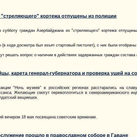
 "стреляющего" кортежа отпущены из полиции
в субботу граждан Азербайджана из "стреляющего" кортежа отпущены
(в ходе досмотра был изъят стартовый пистолет), с них были отобраны
дут решать вопрос о наличии в действиях задержанных граждан состава
йцы, карета генерал-губернатора и проверка ушей на с
акции "Ночь музеев" в российских регионах расстарались на славу
ссанса. Желающие смогут перевоплотиться в североамериканского инд
олдатский вещмешок.
ий вечером 18 мая посвящена советским временам.
ослужение прошло в православном соборе в Гаване