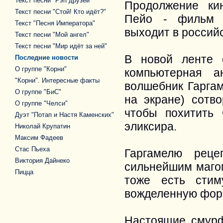
Текст песни "Рэп друзей"
Продолжение кин
Текст песни "Стой! Кто идёт?"
Пейо - фильм "
Текст "Песня Императора"
выходит в российс
Текст песни "Мой ангел"
Текст песни "Мир идёт за ней"
В новой ленте 
Последние новости
О группе "Корни"
компьютерная а
"Корни". Интересные факты
волшебник Гаргам
О группе "БиС"
на экране) сотв
О группе "Челси"
чтобы похитить
Дуэт "Потап и Настя Каменских"
эликсира.
Николай Крупатин
Максим Фадеев
Стас Пьеха
Гаргамелю реце
Виктория Дайнеко
сильнейшим маго
Пицца
тоже есть стим
вожделенную форм
Настоящие смур