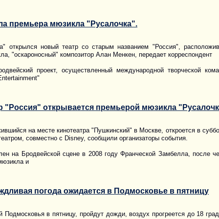
ла премьера мюзикла "Русалочка".
а" открылся новый театр со старым названием "Россия", расположив
ла, "оскароносный" композитор Алан Менкен, передает корреспондент
бродвейский проект, осуществленный международной творческой ком
ntertainment"
р "Россия" открывается премьерой мюзикла "Русалочк
жившийся на месте кинотеатра "Пушкинский" в Москве, откроется в субб
еатром, совместно с Disney, сообщили организаторы события.
лен на Бродвейской сцене в 2008 году Франческой Замбелла, после ч
мюзикла и
ждливая погода ожидается в Подмосковье в пятницу
 Подмосковья в пятницу, пройдут дожди, воздух прогреется до 18 град