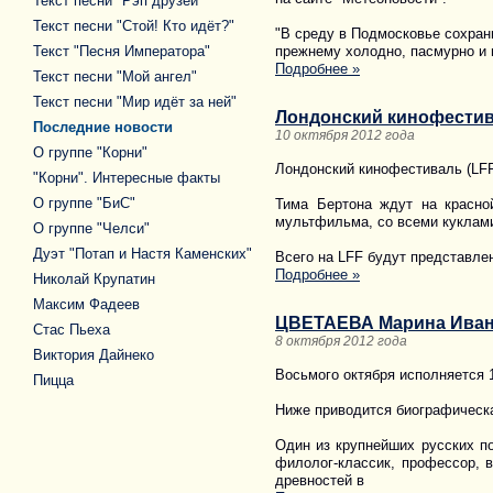
Текст песни "Рэп друзей"
Текст песни "Стой! Кто идёт?"
"В среду в Подмосковье сохран
Текст "Песня Императора"
прежнему холодно, пасмурно и 
Подробнее »
Текст песни "Мой ангел"
Текст песни "Мир идёт за ней"
Лондонский кинофестив
Последние новости
10 октября 2012 года
О группе "Корни"
Лондонский кинофестиваль (LFF
"Корни". Интересные факты
О группе "БиС"
Тима Бертона ждут на красно
мультфильма, со всеми куклами
О группе "Челси"
Дуэт "Потап и Настя Каменских"
Всего на LFF будут представлен
Подробнее »
Николай Крупатин
Максим Фадеев
ЦВЕТАЕВА Марина Ива
Стас Пьеха
8 октября 2012 года
Виктория Дайнеко
Восьмого октября исполняется 
Пицца
Ниже приводится биографическа
Один из крупнейших русских по
филолог-классик, профессор, 
древностей в