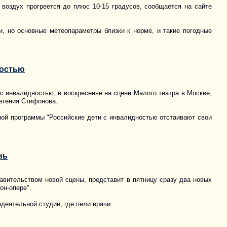
воздух прогреется до плюс 10-15 градусов, сообщается на сайте
и, но основные метеопараметры близки к норме, и такие погодные
ностью
с инвалидностью, в воскресенье на сцене Малого театра в Москве,
вгения Стифонова.
ьной программы "Российские дети с инвалидностью отстаивают свои
нь
авительством новой сцены, представит в пятницу сразу два новых
он-опере".
одеятельной студии, где пели врачи.