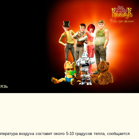
язь
пература воздуха составит около 5-10 градусов тепла, сообщается