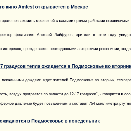
о кино Amfest открывается в Москве
оторого познакомить москвичей с самыми яркими работами независимых 
ректор фестиваля Алексей Лайфуров, зрители в этом году увидят
но интересно, прежде всего, неожиданными авторскими решениями, ког
7 градусов тепла ожидается в Подмосковье во вторни
 локальными дождями ждет жителей Подмосковья во вторник, температ
ть, воздух прогреется по области до 12-17 градусов", - говорится в со
ферное давление будет повышенным и составит 754 миллиметра ртутног
 ожидаются в Подмосковье в понедельник