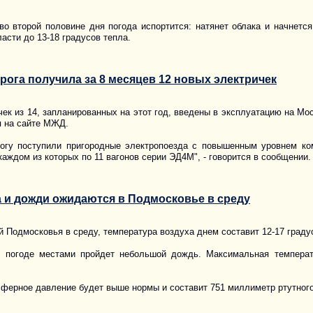
во второй половине дня погода испортится: натянет облака и начнетс
ласти до 13-18 градусов тепла.
рога получила за 8 месяцев 12 новых электричек
чек из 14, запланированных на этот год, введены в эксплуатацию на М
я на сайте МЖД.
огу поступили пригородные электропоезда с повышенным уровнем ком
каждом из которых по 11 вагонов серии ЭД4М", - говорится в сообщении.
а и дожди ожидаются в Подмосковье в среду
 Подмосковья в среду, температура воздуха днем составит 12-17 граду
 погоде местами пройдет небольшой дождь. Максимальная температур
ферное давление будет выше нормы и составит 751 миллиметр ртутного