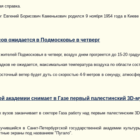
я справка.
г Евгений Борисович Каменькович родился 9 ноября 1954 года в Киеве
сов ожидается в Подмосковье в четверг
жителей Подмосковья в четверг, воздух днем прогреется до 15-20 град
дков не ожидается, максимальная температура воздуха по области соста
осточный ветер будет дуть со скоростью 4-9 метров в секунду, атмосфе
ой академии снимает в Газе первый палестинский 3D-
х вузов заканчивает в секторе Газа работу над первым палестинским 3
учившийся в Санкт-Петербургской государственной академии культур
стные экраны под названием "Пугало".