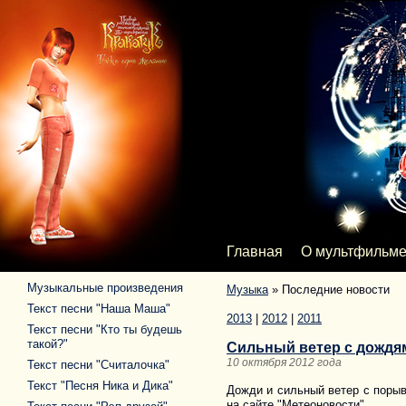
Главная
О мультфильм
Музыкальные произведения
Музыка
»
Последние новости
Текст песни "Наша Маша"
2013
|
2012
|
2011
Текст песни "Кто ты будешь
такой?"
Сильный ветер с дождя
10 октября 2012 года
Текст песни "Считалочка"
Текст "Песня Ника и Дика"
Дожди и сильный ветер с порыв
на сайте "Метеоновости".