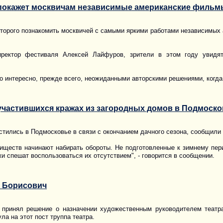
 покажет москвичам независимые американские фильм
оторого познакомить москвичей с самыми яркими работами независимых 
ректор фестиваля Алексей Лайфуров, зрители в этом году увидят
о интересно, прежде всего, неожиданными авторскими решениями, ког
участившихся кражах из загородных домов в Подмоско
стились в Подмосковье в связи с окончанием дачного сезона, сообщили
иществ начинают набирать обороты. Не подготовленные к зимнему пер
и спешат воспользоваться их отсутствием", - говорится в сообщении.
 Борисович
 принял решение о назначении художественным руководителем театра
ла на этот пост труппа театра.