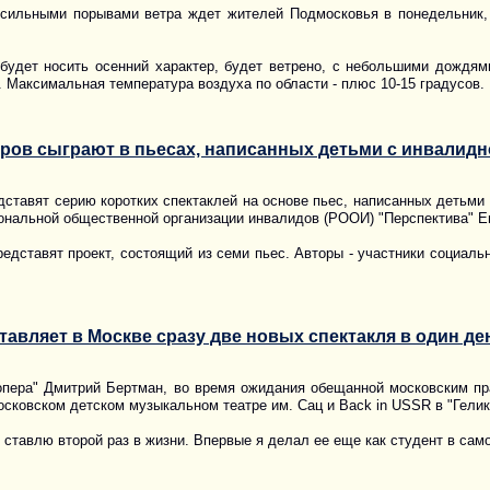
сильными порывами ветра ждет жителей Подмосковья в понедельник, 
будет носить осенний характер, будет ветрено, с небольшими дождям
. Максимальная температура воздуха по области - плюс 10-15 градусов.
тров сыграют в пьесах, написанных детьми с инвалид
дставят серию коротких спектаклей на основе пьес, написанных детьми 
ональной общественной организации инвалидов (РООИ) "Перспектива" Е
едставят проект, состоящий из семи пьес. Авторы - участники социал
авляет в Москве сразу две новых спектакля в один де
опера" Дмитрий Бертман, во время ожидания обещанной московским пр
осковском детском музыкальном театре им. Сац и Back in USSR в "Гелик
 ставлю второй раз в жизни. Впервые я делал ее еще как студент в сам