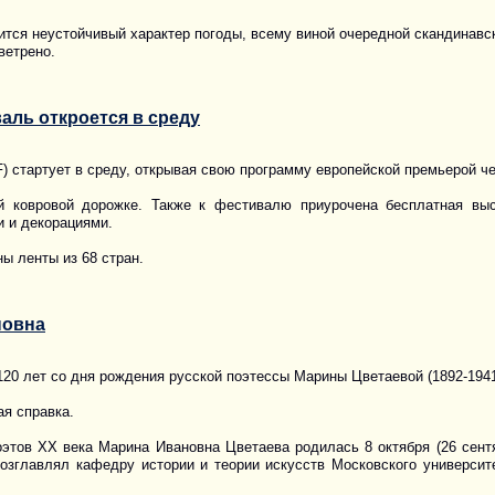
ится неустойчивый характер погоды, всему виной очередной скандинавск
ветрено.
аль откроется в среду
) стартует в среду, открывая свою программу европейской премьерой ч
й ковровой дорожке. Также к фестивалю приурочена бесплатная выс
 и декорациями.
ы ленты из 68 стран.
новна
120 лет со дня рождения русской поэтессы Марины Цветаевой (1892-1941
я справка.
этов XX века Марина Ивановна Цветаева родилась 8 октября (26 сентя
возглавлял кафедру истории и теории искусств Московского университ