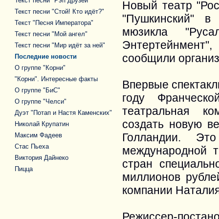
Текст песни "Рэп друзей"
Новый театр "Рос
Текст песни "Стой! Кто идёт?"
"Пушкинский" в
Текст "Песня Императора"
мюзикла "Руса
Текст песни "Мой ангел"
Энтертейнмент",
Текст песни "Мир идёт за ней"
сообщили организ
Последние новости
О группе "Корни"
"Корни". Интересные факты
Впервые спектакл
О группе "БиС"
году Франческо
О группе "Челси"
театральная ко
Дуэт "Потап и Настя Каменских"
создать новую в
Николай Крупатин
Голландии. Это
Максим Фадеев
Стас Пьеха
международной т
Виктория Дайнеко
стран специальн
Пицца
миллионов рублей
компании Наталия
Режиссер-постано