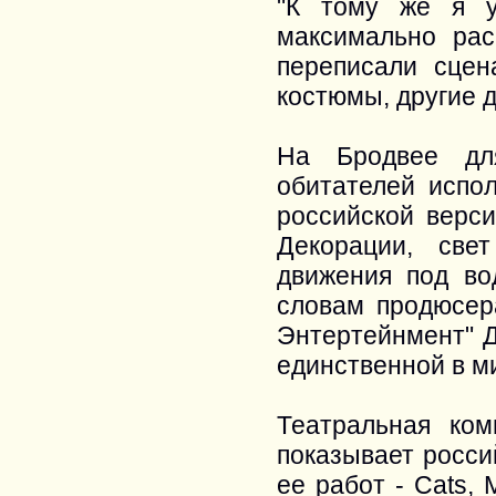
"К тому же я у
максимально ра
переписали сце
костюмы, другие д
На Бродвее дл
обитателей испо
российской верси
Декорации, све
движения под вод
словам продюсер
Энтертейнмент" Д
единственной в м
Театральная ко
показывает росси
ее работ - Cats,