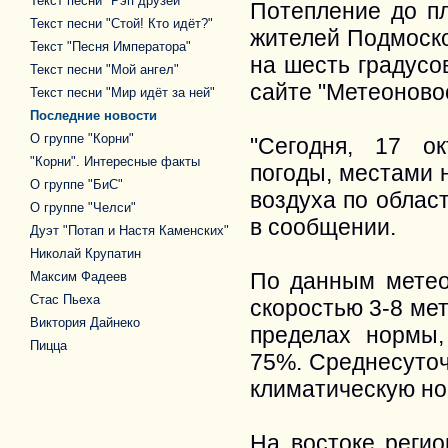
Текст песни "Рэп друзей"
Потепление до п
Текст песни "Стой! Кто идёт?"
жителей Подмоско
Текст "Песня Императора"
на шесть градусо
Текст песни "Мой ангел"
сайте "Метеоново
Текст песни "Мир идёт за ней"
Последние новости
О группе "Корни"
"Сегодня, 17 о
"Корни". Интересные факты
погоды, местами 
О группе "БиС"
воздуха по област
О группе "Челси"
в сообщении.
Дуэт "Потап и Настя Каменских"
Николай Крупатин
По данным метеор
Максим Фадеев
Стас Пьеха
скоростью 3-8 ме
Виктория Дайнеко
пределах нормы,
Пицца
75%. Среднесуточ
климатическую но
На востоке регио