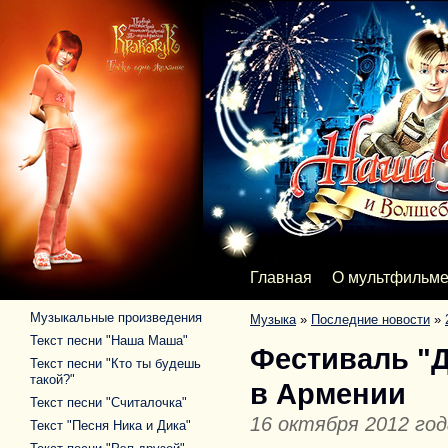
Главная
О мультфильм
Музыкальные произведения
Музыка
»
Последние новости
»
Текст песни "Наша Маша"
Фестиваль "Д
Текст песни "Кто ты будешь
такой?"
в Армении
Текст песни "Считалочка"
16 октября 2012 год
Текст "Песня Ника и Дика"