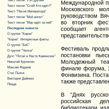
Текст песни "Рэп друзей"
Международной пр
Текст песни "Стой! Кто идёт?"
Московского мо
Текст "Песня Императора"
руководством Вя
Текст песни "Мой ангел"
во вторник фес
Текст песни "Мир идёт за ней"
сообщает аген
Последние новости
О группе "Корни"
представительств
"Корни". Интересные факты
О группе "БиС"
Фестиваль продли
О группе "Челси"
постановки пье
Дуэт "Потап и Настя Каменских"
Молодежный теа
Николай Крупатин
финале форума, 2
Максим Фадеев
Стас Пьеха
Фонвизина. Поста
Виктория Дайнеко
также представле
Пицца
В "Днях русско
российская дел
библиотекари, из